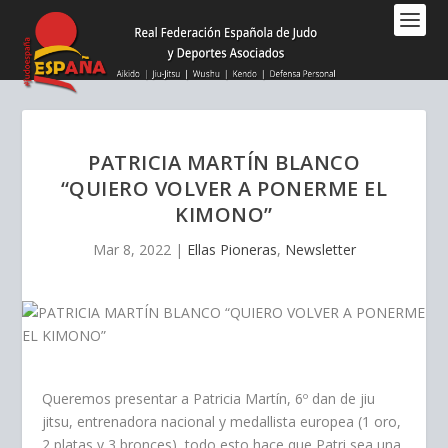
Nota:
este
sitio
web
incluye
un
sistema
PATRICIA MARTÍN BLANCO
de
“QUIERO VOLVER A PONERME EL
accesibilidad.
KIMONO”
Mar 8, 2022
|
Ellas Pioneras
,
Newsletter
Queremos presentar a Patricia Martín, 6º dan de jiu
jitsu, entrenadora nacional y medallista europea (1 oro,
2 platas y 3 bronces), todo esto hace que Patri sea una