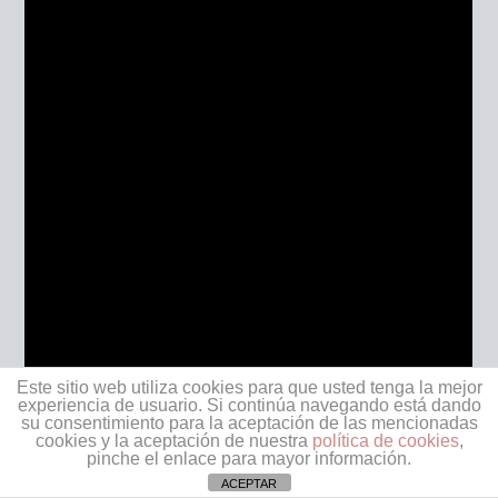
Este sitio web utiliza cookies para que usted tenga la mejor
experiencia de usuario. Si continúa navegando está dando
su consentimiento para la aceptación de las mencionadas
cookies y la aceptación de nuestra
política de cookies
,
pinche el enlace para mayor información.
ACEPTAR