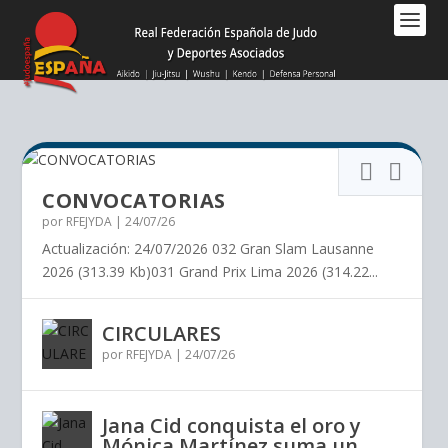
Nota:
este
sitio
web
incluye
un
sistema
de
accesibilidad.
CONVOCATORIAS
por
RFEJYDA
|
24/07/26
Actualización: 24/07/2026 032 Gran Slam Lausanne
2026 (313.39 Kb)031 Grand Prix Lima 2026 (314.22...
CIRCULARES
por
RFEJYDA
|
24/07/26
Jana Cid conquista el oro y
Mónica Martínez suma un