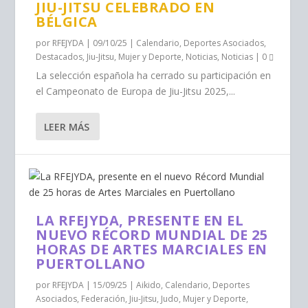
JIU-JITSU CELEBRADO EN
BÉLGICA
por
RFEJYDA
|
09/10/25
|
Calendario
,
Deportes Asociados
,
Destacados
,
Jiu-Jitsu
,
Mujer y Deporte
,
Noticias
,
Noticias
|
0
La selección española ha cerrado su participación en
el Campeonato de Europa de Jiu-Jitsu 2025,...
LEER MÁS
LA RFEJYDA, PRESENTE EN EL
NUEVO RÉCORD MUNDIAL DE 25
HORAS DE ARTES MARCIALES EN
PUERTOLLANO
por
RFEJYDA
|
15/09/25
|
Aikido
,
Calendario
,
Deportes
Asociados
,
Federación
,
Jiu-Jitsu
,
Judo
,
Mujer y Deporte
,