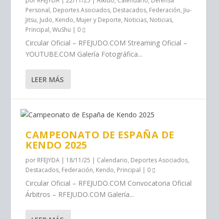
por
RFEJYDA
|
22/11/25
|
Aikido
,
Calendario
,
Defensa
Personal
,
Deportes Asociados
,
Destacados
,
Federación
,
Jiu-
Jitsu
,
Judo
,
Kendo
,
Mujer y Deporte
,
Noticias
,
Noticias
,
Principal
,
WuShu
|
0
Circular Oficial – RFEJUDO.COM Streaming Oficial –
YOUTUBE.COM Galería Fotográfica...
LEER MÁS
CAMPEONATO DE ESPAÑA DE
KENDO 2025
por
RFEJYDA
|
18/11/25
|
Calendario
,
Deportes Asociados
,
Destacados
,
Federación
,
Kendo
,
Principal
|
0
Circular Oficial – RFEJUDO.COM Convocatoria Oficial
Árbitros – RFEJUDO.COM Galería...