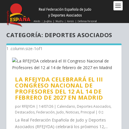
Nota:
este
sitio
web
incluye
CATEGORÍA:
DEPORTES ASOCIADOS
un
sistema
de
accesibilidad.
LA RFEJYDA CELEBRARÁ EL III
CONGRESO NACIONAL DE
PROFESORES DEL 12 AL 14 DE
FEBRERO DE 2027 EN MADRID
por
RFEJYDA
|
14/07/26
|
Calendario
,
Deportes Asociados
,
Destacados
,
Federación
,
Judo
,
Noticias
,
Principal
|
0
La Real Federación Española de Judo y Deportes
Asociados (RFEJYDA) celebrará los próximos 12,...