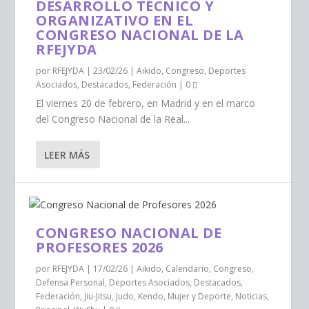
DESARROLLO TÉCNICO Y
ORGANIZATIVO EN EL
CONGRESO NACIONAL DE LA
RFEJYDA
por
RFEJYDA
|
23/02/26
|
Aikido
,
Congreso
,
Deportes
Asociados
,
Destacados
,
Federación
|
0
El viernes 20 de febrero, en Madrid y en el marco
del Congreso Nacional de la Real...
LEER MÁS
CONGRESO NACIONAL DE
PROFESORES 2026
por
RFEJYDA
|
17/02/26
|
Aikido
,
Calendario
,
Congreso
,
Defensa Personal
,
Deportes Asociados
,
Destacados
,
Federación
,
Jiu-Jitsu
,
Judo
,
Kendo
,
Mujer y Deporte
,
Noticias
,