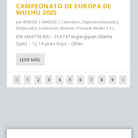
CAMPEONATO DE EUROPA DE
WUSHU 2025
por
RFEJYDA
|
04/05/25
|
Calendario
,
Deportes Asociados
,
Destacados
,
Federación
,
Noticias
,
Principal
,
WuShu
|
0
Erik MARTÍN BAI – PLATATanglangquan (Mantis
Style) – 12-14 years boys – Other...
LEER MÁS
1
2
3
4
5
6
7
8
9