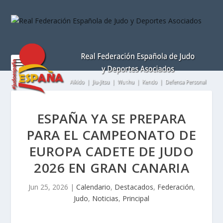
Nota:
este
sitio
web
incluye
un
sistema
de
accesibilidad.
ESPAÑA YA SE PREPARA
PARA EL CAMPEONATO DE
EUROPA CADETE DE JUDO
2026 EN GRAN CANARIA
Jun 25, 2026
|
Calendario
,
Destacados
,
Federación
,
Judo
,
Noticias
,
Principal