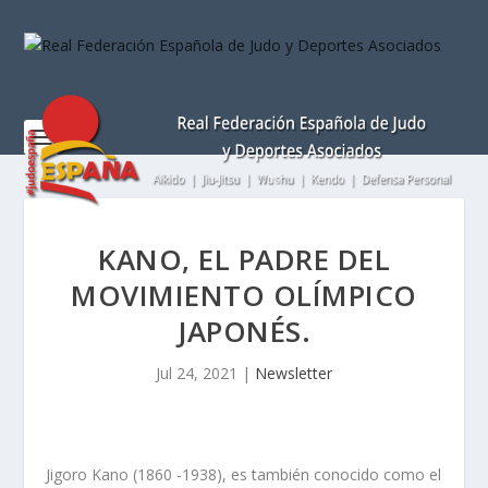
Nota:
este
sitio
web
incluye
un
sistema
de
accesibilidad.
KANO, EL PADRE DEL
MOVIMIENTO OLÍMPICO
JAPONÉS.
Jul 24, 2021
|
Newsletter
Jigoro Kano (1860 -1938), es también conocido como el