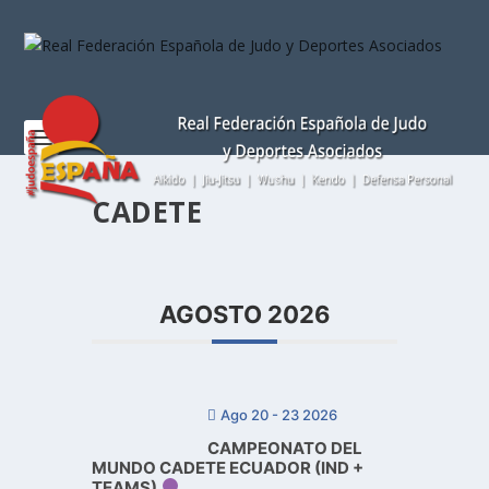
Nota:
este
sitio
web
incluye
un
sistema
de
CADETE
accesibilidad.
AGOSTO 2026
Ago 20 - 23 2026
CAMPEONATO DEL
MUNDO CADETE ECUADOR (IND +
TEAMS)