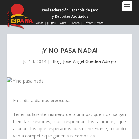
Nota:
este
sitio
web
incluye
un
sistema
¡Y NO PASA NADA!
de
accesibilidad.
Jul 14, 2014
|
Blog
,
José Ángel Guedea Adiego
En el día a día nos preocupa:
Tener suficiente número de alumnos, que nos salgan
bien las sesiones, que respondan los alumnos, que
acudan los que esperamos para entrenarse, cuando
van a competir que ganen sus combates…