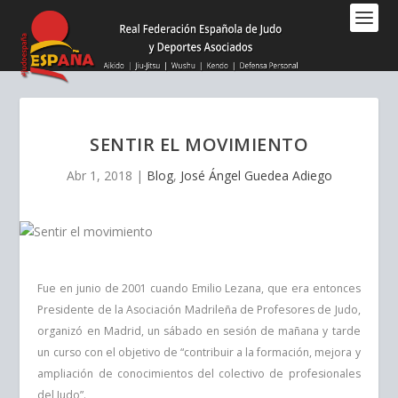
Nota:
este
sitio
web
incluye
un
sistema
SENTIR EL MOVIMIENTO
de
accesibilidad.
Abr 1, 2018
|
Blog
,
José Ángel Guedea Adiego
Fue en junio de 2001 cuando Emilio Lezana, que era entonces
Presidente de la Asociación Madrileña de Profesores de Judo,
organizó en Madrid, un sábado en sesión de mañana y tarde
un curso con el objetivo de “contribuir a la formación, mejora y
ampliación de conocimientos del colectivo de profesionales
del Judo”.