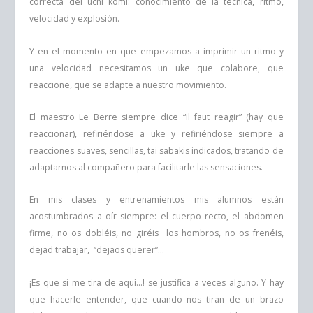
correcta del uchi komi: conocimiento de la técnica, ritmo,
velocidad y explosión.
Y en el momento en que empezamos a imprimir un ritmo y
una velocidad necesitamos un uke que colabore, que
reaccione, que se adapte a nuestro movimiento.
El maestro Le Berre siempre dice “il faut reagir” (hay que
reaccionar), refiriéndose a uke y refiriéndose siempre a
reacciones suaves, sencillas, tai sabakis indicados, tratando de
adaptarnos al compañero para facilitarle las sensaciones.
En mis clases y entrenamientos mis alumnos están
acostumbrados a oír siempre: el cuerpo recto, el abdomen
firme, no os dobléis, no giréis los hombros, no os frenéis,
dejad trabajar, “dejaos querer”…
¡Es que si me tira de aquí…! se justifica a veces alguno. Y hay
que hacerle entender, que cuando nos tiran de un brazo