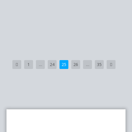
Publicado por
José Ángel Guedea Adiego
|
Abr 15, 2021
|
Blog
,
José Ángel Guedea Adiego
José Ángel Guedea Adiego8º Dan de Judo Muchas
veces los Profesores de Judo, sobre todo al...
LEER MÁS
1
…
24
25
26
…
35