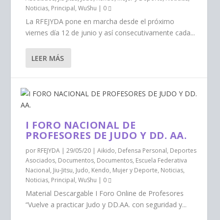
Noticias
,
Principal
,
WuShu
|
0
La RFEJYDA pone en marcha desde el próximo
viernes día 12 de junio y así consecutivamente cada...
LEER MÁS
I FORO NACIONAL DE
PROFESORES DE JUDO Y DD. AA.
por
RFEJYDA
|
29/05/20
|
Aikido
,
Defensa Personal
,
Deportes
Asociados
,
Documentos
,
Documentos
,
Escuela Federativa
Nacional
,
Jiu-Jitsu
,
Judo
,
Kendo
,
Mujer y Deporte
,
Noticias
,
Noticias
,
Principal
,
WuShu
|
0
Material Descargable I Foro Online de Profesores
“Vuelve a practicar Judo y DD.AA. con seguridad y...