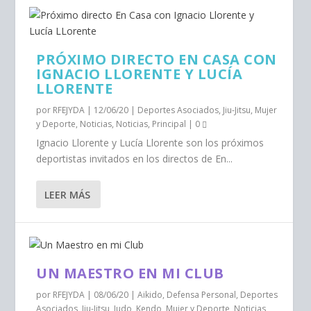
PRÓXIMO DIRECTO EN CASA CON
IGNACIO LLORENTE Y LUCÍA
LLORENTE
por
RFEJYDA
|
12/06/20
|
Deportes Asociados
,
Jiu-Jitsu
,
Mujer
y Deporte
,
Noticias
,
Noticias
,
Principal
|
0
Ignacio Llorente y Lucía Llorente son los próximos
deportistas invitados en los directos de En...
LEER MÁS
UN MAESTRO EN MI CLUB
por
RFEJYDA
|
08/06/20
|
Aikido
,
Defensa Personal
,
Deportes
Asociados
,
Jiu-Jitsu
,
Judo
,
Kendo
,
Mujer y Deporte
,
Noticias
,