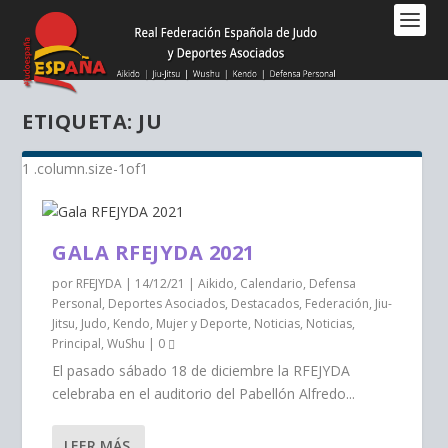
Nota:
este
sitio
web
incluye
ETIQUETA:
JU
un
sistema
de
accesibilidad.
GALA RFEJYDA 2021
por
RFEJYDA
|
14/12/21
|
Aikido
,
Calendario
,
Defensa
Personal
,
Deportes Asociados
,
Destacados
,
Federación
,
Jiu-
Jitsu
,
Judo
,
Kendo
,
Mujer y Deporte
,
Noticias
,
Noticias
,
Principal
,
WuShu
|
0
El pasado sábado 18 de diciembre la RFEJYDA
celebraba en el auditorio del Pabellón Alfredo...
LEER MÁS