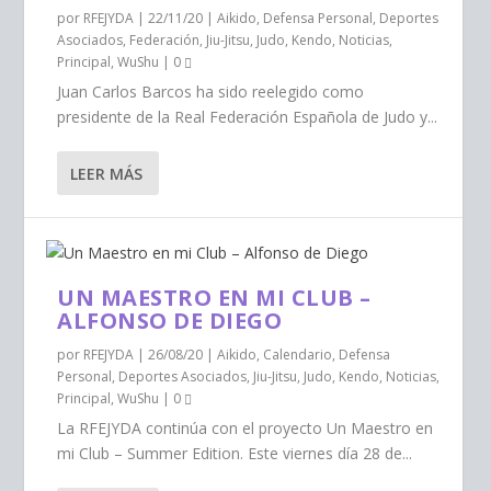
por
RFEJYDA
|
22/11/20
|
Aikido
,
Defensa Personal
,
Deportes
Asociados
,
Federación
,
Jiu-Jitsu
,
Judo
,
Kendo
,
Noticias
,
Principal
,
WuShu
|
0
Juan Carlos Barcos ha sido reelegido como
presidente de la Real Federación Española de Judo y...
LEER MÁS
UN MAESTRO EN MI CLUB –
ALFONSO DE DIEGO
por
RFEJYDA
|
26/08/20
|
Aikido
,
Calendario
,
Defensa
Personal
,
Deportes Asociados
,
Jiu-Jitsu
,
Judo
,
Kendo
,
Noticias
,
Principal
,
WuShu
|
0
La RFEJYDA continúa con el proyecto Un Maestro en
mi Club – Summer Edition. Este viernes día 28 de...