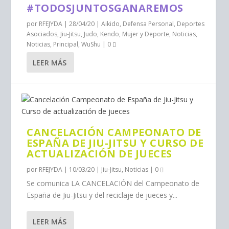
#TODOSJUNTOSGANAREMOS
por
RFEJYDA
|
28/04/20
|
Aikido
,
Defensa Personal
,
Deportes
Asociados
,
Jiu-Jitsu
,
Judo
,
Kendo
,
Mujer y Deporte
,
Noticias
,
Noticias
,
Principal
,
WuShu
|
0
LEER MÁS
CANCELACIÓN CAMPEONATO DE
ESPAÑA DE JIU-JITSU Y CURSO DE
ACTUALIZACIÓN DE JUECES
por
RFEJYDA
|
10/03/20
|
Jiu-Jitsu
,
Noticias
|
0
Se comunica LA CANCELACIÓN del Campeonato de
España de Jiu-Jitsu y del reciclaje de jueces y...
LEER MÁS