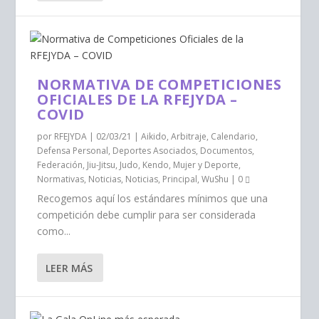
NORMATIVA DE COMPETICIONES
OFICIALES DE LA RFEJYDA –
COVID
por
RFEJYDA
|
02/03/21
|
Aikido
,
Arbitraje
,
Calendario
,
Defensa Personal
,
Deportes Asociados
,
Documentos
,
Federación
,
Jiu-Jitsu
,
Judo
,
Kendo
,
Mujer y Deporte
,
Normativas
,
Noticias
,
Noticias
,
Principal
,
WuShu
|
0
Recogemos aquí los estándares mínimos que una
competición debe cumplir para ser considerada
como...
LEER MÁS