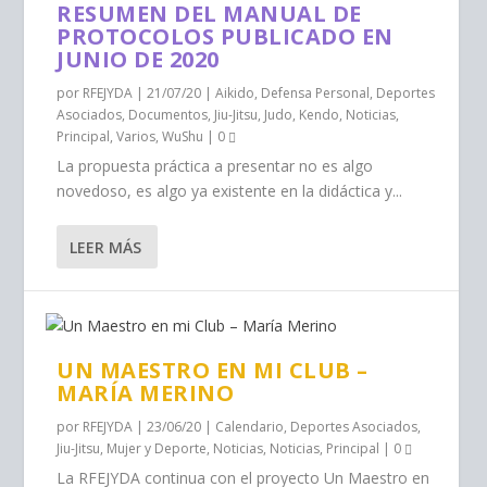
RESUMEN DEL MANUAL DE
PROTOCOLOS PUBLICADO EN
JUNIO DE 2020
por
RFEJYDA
|
21/07/20
|
Aikido
,
Defensa Personal
,
Deportes
Asociados
,
Documentos
,
Jiu-Jitsu
,
Judo
,
Kendo
,
Noticias
,
Principal
,
Varios
,
WuShu
|
0
La propuesta práctica a presentar no es algo
novedoso, es algo ya existente en la didáctica y...
LEER MÁS
UN MAESTRO EN MI CLUB –
MARÍA MERINO
por
RFEJYDA
|
23/06/20
|
Calendario
,
Deportes Asociados
,
Jiu-Jitsu
,
Mujer y Deporte
,
Noticias
,
Noticias
,
Principal
|
0
La RFEJYDA continua con el proyecto Un Maestro en