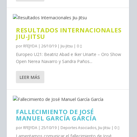
RESULTADOS INTERNACIONALES
JIU-JITSU
por
RFEJYDA
|
26/10/19
|
Jiu-Jitsu
|
0
Europeo U21: Beatriz Abad e Iker Uriarte – Oro Show
Open Nerea Navarro y Sandra Paños...
LEER MÁS
FALLECIMIENTO DE JOSÉ
MANUEL GARCÍA GARCÍA
por
RFEJYDA
|
25/10/19
|
Deportes Asociados
,
Jiu-Jitsu
|
0
Lamentamos comunicar el fallecimiento de José