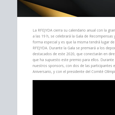
La RFEJYDA cierra su calendario anual con la gran
a las 19 h, se celebrará la Gala de Recompensas 
forma especial y es que la misma tendrá lugar de
RFEJYDA. Durante la Gala se premiará a los depor
destacados de este 2020, que conectarán en dire
que ha supuesto este premio para ellos. Durant
nuestros sponsors, con dos de las participantes 
Aniversario, y con el presidente del Comité Olímp