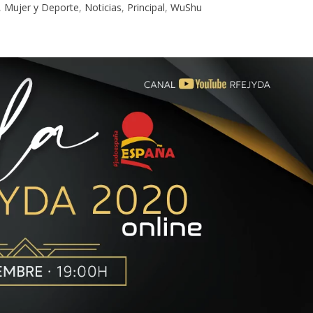
,
Mujer y Deporte
,
Noticias
,
Principal
,
WuShu