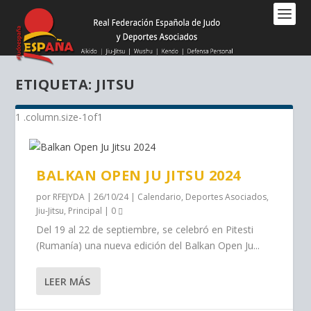
Nota:
este
sitio
web
incluye
ETIQUETA:
JITSU
un
sistema
de
accesibilidad.
BALKAN OPEN JU JITSU 2024
por
RFEJYDA
|
26/10/24
|
Calendario
,
Deportes Asociados
,
Jiu-Jitsu
,
Principal
|
0
Del 19 al 22 de septiembre, se celebró en Pitesti
(Rumanía) una nueva edición del Balkan Open Ju...
LEER MÁS