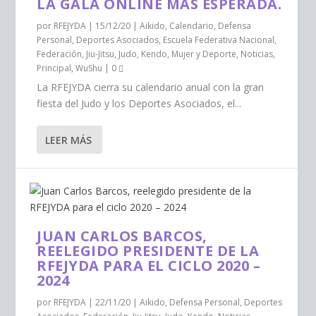
LA GALA ONLINE MÁS ESPERADA.
por
RFEJYDA
|
15/12/20
|
Aikido
,
Calendario
,
Defensa
Personal
,
Deportes Asociados
,
Escuela Federativa Nacional
,
Federación
,
Jiu-Jitsu
,
Judo
,
Kendo
,
Mujer y Deporte
,
Noticias
,
Principal
,
WuShu
|
0
La RFEJYDA cierra su calendario anual con la gran
fiesta del Judo y los Deportes Asociados, el...
LEER MÁS
JUAN CARLOS BARCOS,
REELEGIDO PRESIDENTE DE LA
RFEJYDA PARA EL CICLO 2020 –
2024
por
RFEJYDA
|
22/11/20
|
Aikido
,
Defensa Personal
,
Deportes