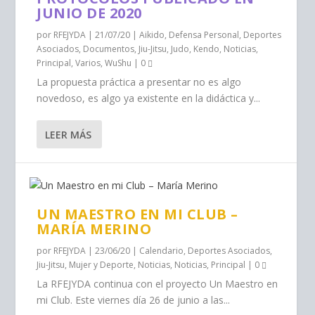
JUNIO DE 2020
por
RFEJYDA
|
21/07/20
|
Aikido
,
Defensa Personal
,
Deportes
Asociados
,
Documentos
,
Jiu-Jitsu
,
Judo
,
Kendo
,
Noticias
,
Principal
,
Varios
,
WuShu
|
0
La propuesta práctica a presentar no es algo
novedoso, es algo ya existente en la didáctica y...
LEER MÁS
UN MAESTRO EN MI CLUB –
MARÍA MERINO
por
RFEJYDA
|
23/06/20
|
Calendario
,
Deportes Asociados
,
Jiu-Jitsu
,
Mujer y Deporte
,
Noticias
,
Noticias
,
Principal
|
0
La RFEJYDA continua con el proyecto Un Maestro en
mi Club. Este viernes día 26 de junio a las...