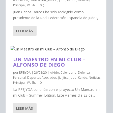
Asociados
,
Federación
,
Jiu-Jitsu
,
Judo
,
Kendo
,
Noticias
,
Principal
,
WuShu
|
0
Juan Carlos Barcos ha sido reelegido como
presidente de la Real Federación Española de Judo y...
LEER MÁS
UN MAESTRO EN MI CLUB –
ALFONSO DE DIEGO
por
RFEJYDA
|
26/08/20
|
Aikido
,
Calendario
,
Defensa
Personal
,
Deportes Asociados
,
Jiu-Jitsu
,
Judo
,
Kendo
,
Noticias
,
Principal
,
WuShu
|
0
La RFEJYDA continúa con el proyecto Un Maestro en
mi Club – Summer Edition. Este viernes día 28 de...
LEER MÁS