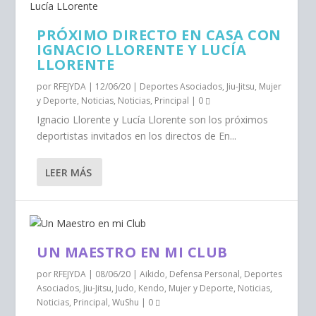
PRÓXIMO DIRECTO EN CASA CON
IGNACIO LLORENTE Y LUCÍA
LLORENTE
por
RFEJYDA
|
12/06/20
|
Deportes Asociados
,
Jiu-Jitsu
,
Mujer
y Deporte
,
Noticias
,
Noticias
,
Principal
|
0
Ignacio Llorente y Lucía Llorente son los próximos
deportistas invitados en los directos de En...
LEER MÁS
UN MAESTRO EN MI CLUB
por
RFEJYDA
|
08/06/20
|
Aikido
,
Defensa Personal
,
Deportes
Asociados
,
Jiu-Jitsu
,
Judo
,
Kendo
,
Mujer y Deporte
,
Noticias
,
Noticias
,
Principal
,
WuShu
|
0