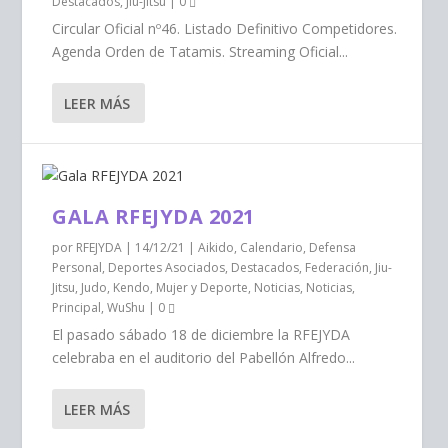
Destacados
,
Jiu-Jitsu
|
0
Circular Oficial nº46. Listado Definitivo Competidores.
Agenda Orden de Tatamis. Streaming Oficial...
LEER MÁS
GALA RFEJYDA 2021
por
RFEJYDA
|
14/12/21
|
Aikido
,
Calendario
,
Defensa
Personal
,
Deportes Asociados
,
Destacados
,
Federación
,
Jiu-
Jitsu
,
Judo
,
Kendo
,
Mujer y Deporte
,
Noticias
,
Noticias
,
Principal
,
WuShu
|
0
El pasado sábado 18 de diciembre la RFEJYDA
celebraba en el auditorio del Pabellón Alfredo...
LEER MÁS