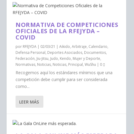
NORMATIVA DE COMPETICIONES
OFICIALES DE LA RFEJYDA –
COVID
por
RFEJYDA
|
02/03/21
|
Aikido
,
Arbitraje
,
Calendario
,
Defensa Personal
,
Deportes Asociados
,
Documentos
,
Federación
,
Jiu-Jitsu
,
Judo
,
Kendo
,
Mujer y Deporte
,
Normativas
,
Noticias
,
Noticias
,
Principal
,
WuShu
|
0
Recogemos aquí los estándares mínimos que una
competición debe cumplir para ser considerada
como...
LEER MÁS