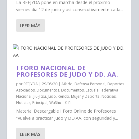
La RFEJYDA pone en marcha desde el próximo
viernes día 12 de junio y así consecutivamente cada...
LEER MÁS
I FORO NACIONAL DE
PROFESORES DE JUDO Y DD. AA.
por
RFEJYDA
|
29/05/20
|
Aikido
,
Defensa Personal
,
Deportes
Asociados
,
Documentos
,
Documentos
,
Escuela Federativa
Nacional
,
Jiu-Jitsu
,
Judo
,
Kendo
,
Mujer y Deporte
,
Noticias
,
Noticias
,
Principal
,
WuShu
|
0
Material Descargable I Foro Online de Profesores
“Vuelve a practicar Judo y DD.AA. con seguridad y...
LEER MÁS