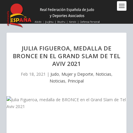
Nota:
este
sitio
web
incluye
un
sistema
JULIA FIGUEROA, MEDALLA DE
de
BRONCE EN EL GRAND SLAM DE TEL
accesibilidad.
AVIV 2021
Feb 18, 2021
|
Judo
,
Mujer y Deporte
,
Noticias
,
Noticias
,
Principal