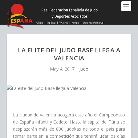
Nota:
este
sitio
web
incluye
un
sistema
LA ELITE DEL JUDO BASE LLEGA A
de
VALENCIA
accesibilidad.
May 4, 2017
|
Judo
La ciudad de Valencia acogerá este año el Campeonato
de España Infantil y Cadete. Hasta la capital del Túria se
desplazarán más de 800 judokas de todo el país para
tomar parte en la competición que tendrá lugar los días