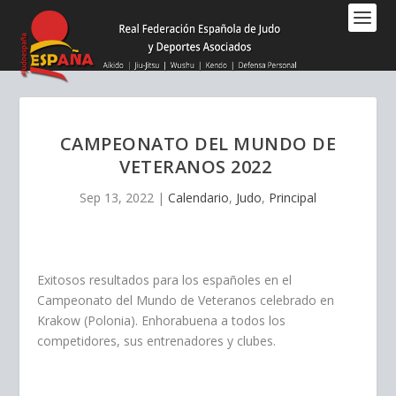
Nota:
este
sitio
web
incluye
un
sistema
CAMPEONATO DEL MUNDO DE
de
VETERANOS 2022
accesibilidad.
Sep 13, 2022
|
Calendario
,
Judo
,
Principal
Exitosos resultados para los españoles en el
Campeonato del Mundo de Veteranos celebrado en
Krakow (Polonia). Enhorabuena a todos los
competidores, sus entrenadores y clubes.