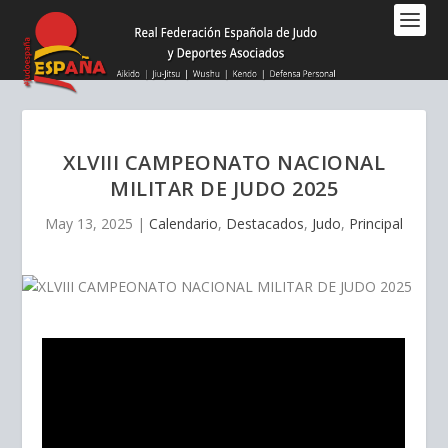
Nota:
este
sitio
web
incluye
un
sistema
XLVIII CAMPEONATO NACIONAL
de
MILITAR DE JUDO 2025
accesibilidad.
May 13, 2025
|
Calendario
,
Destacados
,
Judo
,
Principal