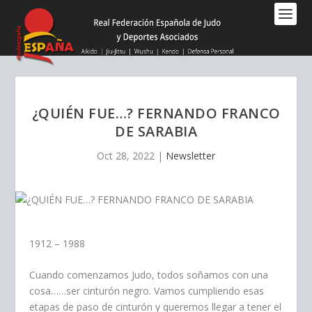
Nota:
este
sitio
web
incluye
un
sistema
¿QUIÉN FUE…? FERNANDO FRANCO
de
DE SARABIA
accesibilidad.
Oct 28, 2022
|
Newsletter
1912 – 1988
Cuando comenzamos Judo, todos soñamos con una
cosa……ser cinturón negro. Vamos cumpliendo esas
etapas de paso de cinturón y queremos llegar a tener el