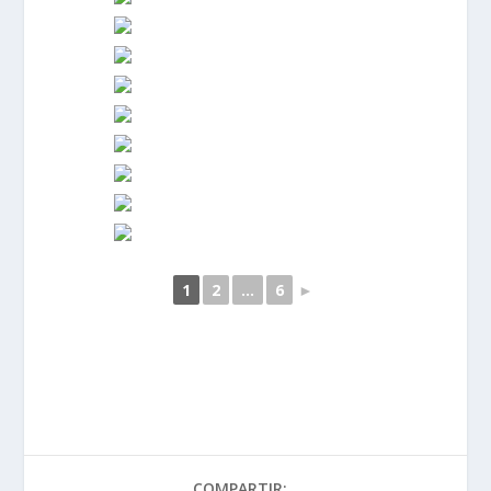
1
2
...
6
►
COMPARTIR: