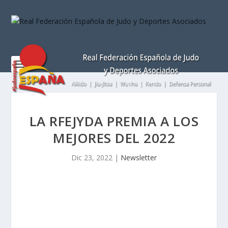
Nota:
este
sitio
web
incluye
un
sistema
de
accesibilidad.
LA RFEJYDA PREMIA A LOS
MEJORES DEL 2022
Dic 23, 2022
|
Newsletter