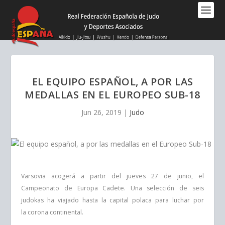
Nota:
este
sitio
web
incluye
un
sistema
EL EQUIPO ESPAÑOL, A POR LAS
de
MEDALLAS EN EL EUROPEO SUB-18
accesibilidad.
Jun 26, 2019
|
Judo
Varsovia acogerá a partir del jueves 27 de junio, el
Campeonato de Europa Cadete.
Una selección de seis
judokas ha viajado hasta la capital polaca para luchar por
la
corona continental.