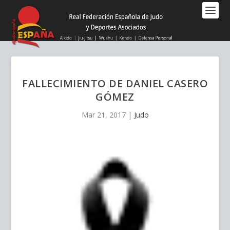
Nota:
este
sitio
web
incluye
un
sistema
FALLECIMIENTO DE DANIEL CASERO
de
GÓMEZ
accesibilidad.
Mar 21, 2017
|
Judo