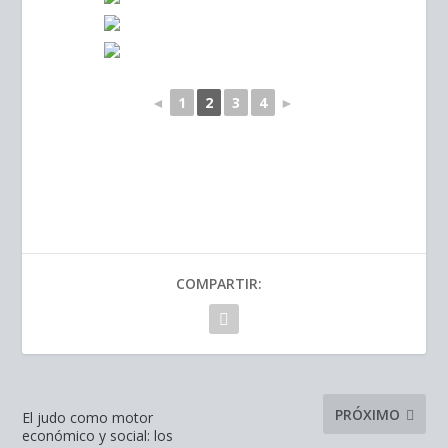
◄
1
2
3
4
►
COMPARTIR:
PRÓXIMO
El judo como motor
económico y social: los