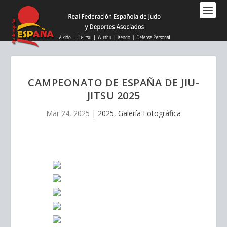
Nota:
este
sitio
web
incluye
un
sistema
CAMPEONATO DE ESPAÑA DE JIU-
de
JITSU 2025
accesibilidad.
Mar 24, 2025
|
2025
,
Galería Fotográfica