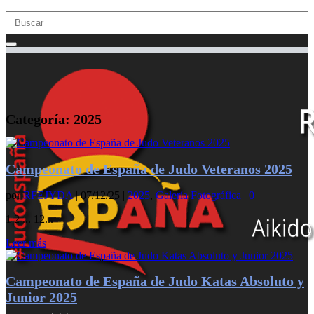
Nota:
este
sitio
web
incluye
un
sistema
de
accesibilidad.
Categoría:
2025
Campeonato de España de Judo Veteranos 2025
por
RFEJYDA
|
07/12/25
|
2025
,
Galería Fotográfica
|
0
1 2 ... 12...
Leer más
Campeonato de España de Judo Katas Absoluto y
Junior 2025