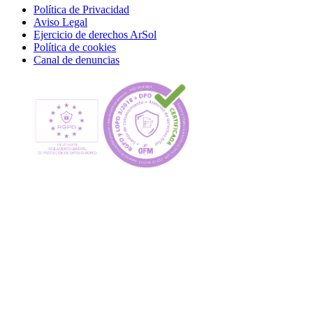
Política de Privacidad
Aviso Legal
Ejercicio de derechos ArSol
Política de cookies
Canal de denuncias