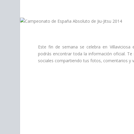
personas
con
discapacidad
visual
que
están
usando
Este fin de semana se celebra en Villaviciosa
un
podrás encontrar toda la información oficial. Te 
lector
sociales compartiendo tus fotos, comentarios y 
de
pantalla;
Presione
Control-
F10
para
abrir
un
menú
de
accesibilidad.