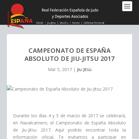
Nota:
este
sitio
web
incluye
un
sistema
CAMPEONATO DE ESPAÑA
de
ABSOLUTO DE JIU-JITSU 2017
accesibilidad.
Mar 5, 2017
|
Jiu-Jitsu
Durante los días 4 y 5 de marzo de 2017 se celebrará,
en Navalcarnero, el Campeonato de España Absoluto
de Jiu-Jitsu 2017. Aquí podrás encontrar toda la
información oficial. Te invitamos a participar en