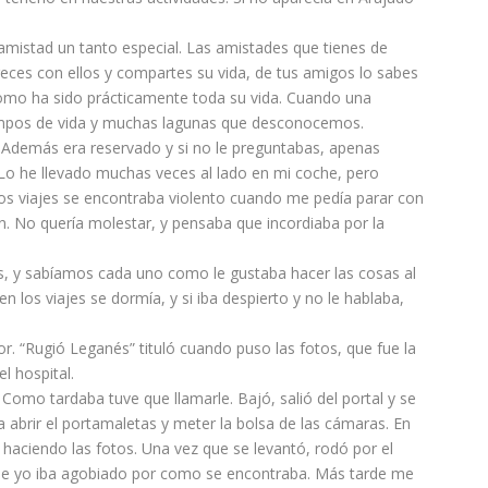
mistad un tanto especial. Las amistades que tienes de
eces con ellos y compartes su vida, de tus amigos lo sabes
como ha sido prácticamente toda su vida. Cuando una
iempos de vida y muchas lagunas que desconocemos.
Además era reservado y si no le preguntabas, apenas
Lo he llevado muchas veces al lado en mi coche, pero
mos viajes se encontraba violento cuando me pedía parar con
. No quería molestar, y pensaba que incordiaba por la
 y sabíamos cada uno como le gustaba hacer las cosas al
en los viajes se dormía, y si iba despierto y no le hablaba,
r. “Rugió Leganés” tituló cuando puso las fotos, que fue la
l hospital.
 Como tardaba tuve que llamarle. Bajó, salió del portal y se
 abrir el portamaletas y meter la bolsa de las cámaras. En
aciendo las fotos. Una vez que se levantó, rodó por el
que yo iba agobiado por como se encontraba. Más tarde me