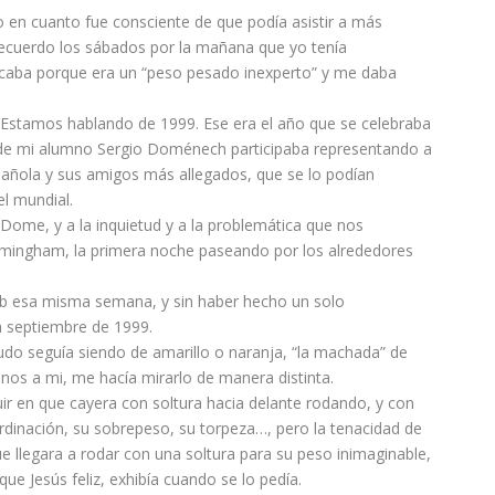
ro en cuanto fue consciente de que podía asistir a más
Recuerdo los sábados por la mañana que yo tenía
ocaba porque era un “peso pesado inexperto” y me daba
o. Estamos hablando de 1999. Ese era el año que se celebraba
e mi alumno Sergio Doménech participaba representando a
añola y sus amigos más allegados, que se lo podían
el mundial.
e Dome, y a la inquietud y a la problemática que nos
irmingham, la primera noche paseando por los alrededores
ub esa misma semana, y sin haber hecho un solo
n septiembre de 1999.
udo seguía siendo de amarillo o naranja, “la machada” de
nos a mi, me hacía mirarlo de manera distinta.
r en que cayera con soltura hacia delante rodando, y con
ordinación, su sobrepeso, su torpeza…, pero la tenacidad de
e llegara a rodar con una soltura para su peso inimaginable,
ue Jesús feliz, exhibía cuando se lo pedía.