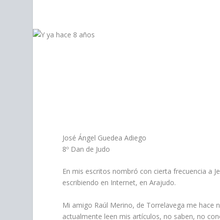
personas
con
discapacidad
visual
que
están
usando
un
lector
de
pantalla;
Presione
Control-
José Ángel Guedea Adiego
F10
8º Dan de Judo
para
abrir
En mis escritos nombró con cierta frecuencia a
un
escribiendo en Internet, en Arajudo.
menú
de
Mi amigo Raúl Merino, de Torrelavega me hace n
accesibilidad.
actualmente leen mis artículos, no saben, no con