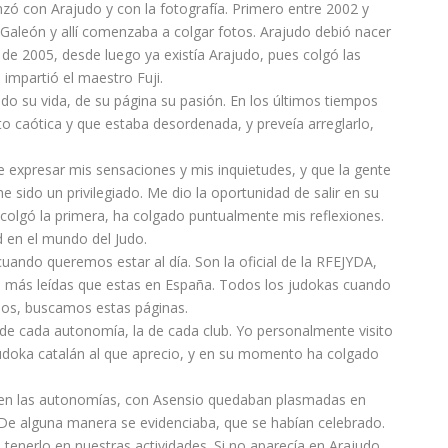
ó con Arajudo y con la fotografía. Primero entre 2002 y
Galeón y allí comenzaba a colgar fotos. Arajudo debió nacer
de 2005, desde luego ya existía Arajudo, pues colgó las
impartió el maestro Fuji.
udo su vida, de su página su pasión. En los últimos tiempos
to caótica y que estaba desordenada, y preveía arreglarlo,
expresar mis sensaciones y mis inquietudes, y que la gente
 sido un privilegiado. Me dio la oportunidad de salir en su
8 colgó la primera, ha colgado puntualmente mis reflexiones.
 en el mundo del Judo.
ando queremos estar al día. Son la oficial de la RFEJYDA,
s más leídas que estas en España. Todos los judokas cuando
os, buscamos estas páginas.
 de cada autonomía, la de cada club. Yo personalmente visito
 judoka catalán al que aprecio, y en su momento ha colgado
y en las autonomías, con Asensio quedaban plasmadas en
De alguna manera se evidenciaba, que se habían celebrado.
 tenerlo en nuestras actividades. Si no aparecía en Arajudo