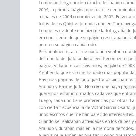
Lo que no tengo noción exacta de cuando comenz
2004, la primera página que tuvo se denominaba 
a finales de 2004 o comienzo de 2005. En verano 
fotos de las Quintas Jornadas que en Torrelavega 
Lo que es evidente que hizo de la fotografía de J
era consciente de que su página resultaba un tan
pero en su página cabía todo.
Personalmente, a mi me abrió una ventana donde 
del mundo del Judo pudiera leer. Reconozco que he
página, y durante casi seis años, en julio de 200
Y entiendo que esto me ha dado más popularidad
Hay unas páginas de Judo que todos pinchamos cu
Arajudo y Hajime Judo. No creo que haya página
queremos estar informados cada vez que entram
Luego, cada uno tiene preferencias por otras. La
con cierta frecuencia la de Víctor García Osado,
unos escritos que me han parecido interesantes.
Cuando se realizaban actividades en los clubes 
Arajudo y duraban más en la memoria de todos. 
A Jesús se le abrían las puertas. Todos queríamos