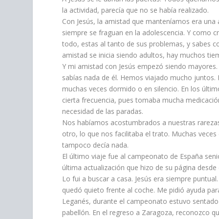
la actividad, parecía que no se había realizado.
Con Jesús, la amistad que manteníamos era una a
siempre se fraguan en la adolescencia. Y como cr
todo, estas al tanto de sus problemas, y sabes 
amistad se inicia siendo adultos, hay muchos t
Y mi amistad con Jesús empezó siendo mayores. 
sabías nada de él. Hemos viajado mucho juntos. 
muchas veces dormido o en silencio. En los últi
cierta frecuencia, pues tomaba mucha medicación
necesidad de las paradas.
Nos habíamos acostumbrados a nuestras rarezas,
otro, lo que nos facilitaba el trato. Muchas veces 
tampoco decía nada.
El último viaje fue al campeonato de España senio
última actualización que hizo de su página desde e
Lo fui a buscar a casa. Jesús era siempre puntual.
quedó quieto frente al coche. Me pidió ayuda para
Leganés, durante el campeonato estuvo sentado h
pabellón. En el regreso a Zaragoza, reconozco 