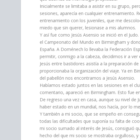
Inicialmente se limitaba a asistir en su grupo, pe
sesiones, aparecía en cualquier entrenamiento. 
entrenamiento con los juveniles, que me descol
miedo que sin querer, lesionase a mis alumnos.
Y así fue como Jesús Asensio se inició en el Jud
el Campeonato del Mundo en Birmingham y dond
España. A Doménech lo llevaba la Federación Esp
permitir, conmigo a la cabeza, decidimos ir a ver 
Jesús entre bastidores asistía a la preparación d
proporcionaba la organización del viaje. Ya en B
del pabellón nos encontramos a Jesús Asensio.
Habíamos estado juntos en las sesiones en el cl
comentario, apareció en Birmingham. Esto fue e
De regreso una vez en casa, aunque su nivel de J
haber estado en un mundial, nos hacía, por lo me
Y también a mi socio, que se empeño en consegui
todas las dificultades que suponía su falta de co
mi socio sumado al interés de Jesús, consiguió qu
hecho del que mi socio se mostraba orgulloso, y q