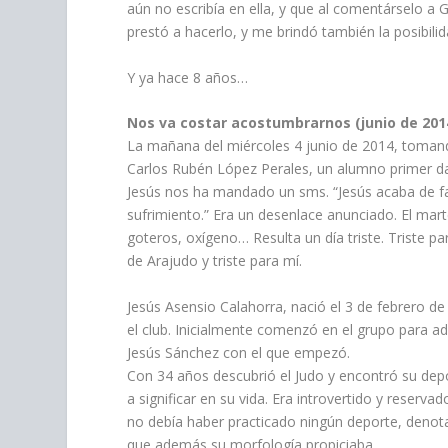
aún no escribía en ella, y que al comentárselo a
prestó a hacerlo, y me brindó también la posibilid
Y ya hace 8 años…
Nos va costar acostumbrarnos (junio de 201
La mañana del miércoles 4 junio de 2014, tomando
Carlos Rubén López Perales, un alumno primer dan
Jesús nos ha mandado un sms. “Jesús acaba de fa
sufrimiento.” Era un desenlace anunciado. El mart
goteros, oxígeno… Resulta un día triste. Triste par
de Arajudo y triste para mí.
Jesús Asensio Calahorra, nació el 3 de febrero de
el club. Inicialmente comenzó en el grupo para ad
Jesús Sánchez con el que empezó.
Con 34 años descubrió el Judo y encontró su depo
a significar en su vida. Era introvertido y reser
no debía haber practicado ningún deporte, denota
que además su morfología propiciaba.