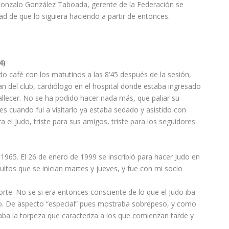
 Gonzalo González Taboada, gerente de la Federación se
ad de que lo siguiera haciendo a partir de entonces.
4)
 café con los matutinos a las 8’45 después de la sesión,
 del club, cardiólogo en el hospital donde estaba ingresado
llecer. No se ha podido hacer nada más, que paliar su
es cuando fui a visitarlo ya estaba sedado y asistido con
a el Judo, triste para sus amigos, triste para los seguidores
 1965. El 26 de enero de 1999 se inscribió para hacer Judo en
ultos que se inician martes y jueves, y fue con mi socio
rte. No se si era entonces consciente de lo que el Judo iba
vado. De aspecto “especial” pues mostraba sobrepeso, y como
ba la torpeza que caracteriza a los que comienzan tarde y