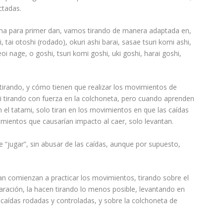
ctadas.
ma para primer dan, vamos tirando de manera adaptada en,
, tai otoshi (rodado), okuri ashi barai, sasae tsuri komi ashi,
i nage, o goshi, tsuri komi goshi, uki goshi, harai goshi,
rando, y cómo tienen que realizar los movimientos de
tirando con fuerza en la colchoneta, pero cuando aprenden
 el tatami, solo tiran en los movimientos en que las caídas
mientos que causarían impacto al caer, solo levantan.
de “jugar”, sin abusar de las caídas, aunque por supuesto,
 comienzan a practicar los movimientos, tirando sobre el
paración, la hacen tirando lo menos posible, levantando en
caídas rodadas y controladas, y sobre la colchoneta de