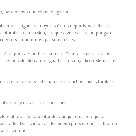
o, pero pienso que es mi obligación.
umnos tengan los mayores éxitos deportivos si ellos lo
asentamiento en su vida, aunque a veces ellos no pongan
definitiva, queremos que sean felices.
n. Caer por caer no tiene sentido. Cuantas menos caídas
r si es posible bien amortiguadas. Los nage komi siempre en
nte su preparación y entrenamiento muchas caídas también
alumnos y evitar el caer por caer.
 releer ahora sigo apostillando, aunque entiendo que a
acultades físicas intactas, les pueda parecer que, “el tirar en
esó mi alumno.