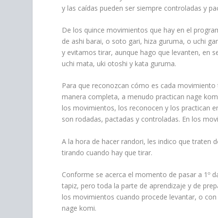
y las caídas pueden ser siempre controladas y pa
De los quince movimientos que hay en el progra
de ashi barai, o soto gari, hiza guruma, o uchi gari
y evitamos tirar, aunque hago que levanten, en seo
uchi mata, uki otoshi y kata guruma.
Para que reconozcan cómo es cada movimiento ti
manera completa, a menudo practican nage komi 
los movimientos, los reconocen y los practican en
son rodadas, pactadas y controladas. En los movi
A la hora de hacer randori, les indico que traten 
tirando cuando hay que tirar.
Conforme se acerca el momento de pasar a 1º dan
tapiz, pero toda la parte de aprendizaje y de pre
los movimientos cuando procede levantar, o con 
nage komi.