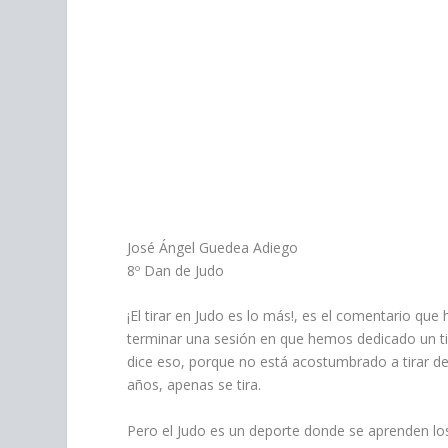
personas
con
discapacidad
visual
que
están
usando
un
lector
de
pantalla;
José Ángel Guedea Adiego
Presione
8º Dan de Judo
Control-
F10
¡El tirar en Judo es lo más!, es el comentario q
para
terminar una sesión en que hemos dedicado un ti
abrir
dice eso, porque no está acostumbrado a tirar 
un
años, apenas se tira.
menú
de
Pero el Judo es un deporte donde se aprenden los 
accesibilidad.