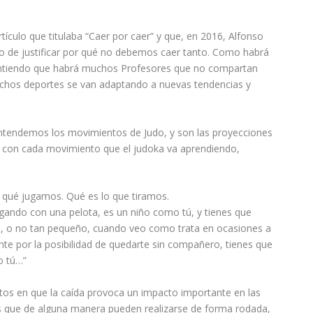
ículo que titulaba “Caer por caer” y que, en 2016, Alfonso
ato de justificar por qué no debemos caer tanto. Como habrá
. Entiendo que habrá muchos Profesores que no compartan
uchos deportes se van adaptando a nuevas tendencias y
tendemos los movimientos de Judo, y son las proyecciones
ar con cada movimiento que el judoka va aprendiendo,
 qué jugamos. Qué es lo que tiramos.
ando con una pelota, es un niño como tú, y tienes que
ño, o no tan pequeño, cuando veo como trata en ocasiones a
te por la posibilidad de quedarte sin compañero, tienes que
o tú…”
tos en que la caída provoca un impacto importante en las
s que de alguna manera pueden realizarse de forma rodada,