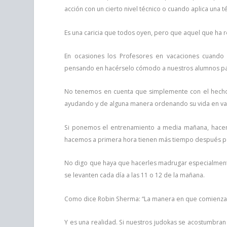
acción con un cierto nivel técnico o cuando aplica una
Es una caricia que todos oyen, pero que aquel que ha r
En ocasiones los Profesores en vacaciones cuando
pensando en hacérselo cómodo a nuestros alumnos para
No tenemos en cuenta que simplemente con el hecho d
ayudando y de alguna manera ordenando su vida en va
Si ponemos el entrenamiento a media mañana, hacem
hacemos a primera hora tienen más tiempo después p
No digo que haya que hacerles madrugar especialment
se levanten cada día a las 11 o 12 de la mañana.
Como dice Robin Sherma: “La manera en que comienzas t
Y es una realidad. Si nuestros judokas se acostumbran 