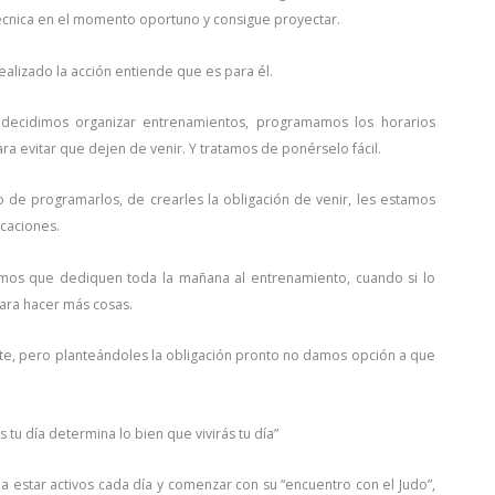
 técnica en el momento oportuno y consigue proyectar.
ealizado la acción entiende que es para él.
 decidimos organizar entrenamientos, programamos los horarios
 evitar que dejen de venir. Y tratamos de ponérselo fácil.
e programarlos, de crearles la obligación de venir, les estamos
caciones.
os que dediquen toda la mañana al entrenamiento, cuando si lo
ara hacer más cosas.
e, pero planteándoles la obligación pronto no damos opción a que
u día determina lo bien que vivirás tu día”
a estar activos cada día y comenzar con su “encuentro con el Judo”,