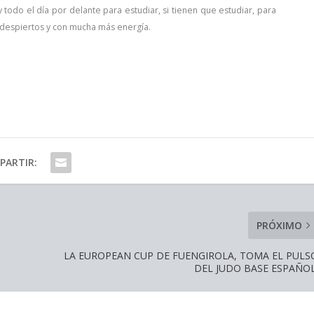
todo el día por delante para estudiar, si tienen que estudiar, para
s despiertos y con mucha más energía.
PARTIR:
PRÓXIMO
LA EUROPEAN CUP DE FUENGIROLA, TOMA EL PULS
DEL JUDO BASE ESPAÑOL