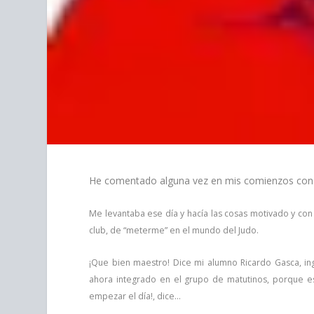
He comentado alguna vez en mis comienzos con el
Me levantaba ese día y hacía las cosas motivado y con
club, de “meterme” en el mundo del Judo.
¡Que bien maestro! Dice mi alumno Ricardo Gasca, ing
ahora integrado en el grupo de matutinos, porque es
empezar el día!, dice…