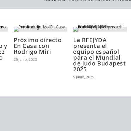
Próximo directo
La RFEJYDA
o y
En Casa con
presenta el
ez
Rodrigo Miri
equipo español
o
para el Mundial
26 junio, 2020
de Judo Budapest
2025
n
9 junio, 2025