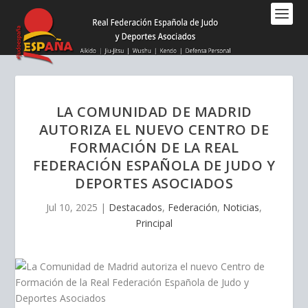
Nota:
este
sitio
web
incluye
un
sistema
LA COMUNIDAD DE MADRID
de
AUTORIZA EL NUEVO CENTRO DE
accesibilidad.
FORMACIÓN DE LA REAL
FEDERACIÓN ESPAÑOLA DE JUDO Y
DEPORTES ASOCIADOS
Jul 10, 2025
|
Destacados
,
Federación
,
Noticias
,
Principal