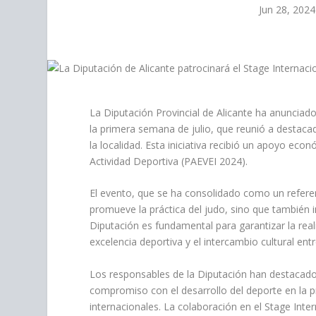
personas
Jun 28, 2024
con
discapacidad
visual
que
están
usando
La Diputación Provincial de Alicante ha anunciad
un
la primera semana de julio, que reunió a destac
lector
la localidad. Esta iniciativa recibió un apoyo ec
de
Actividad Deportiva (PAEVEI 2024).
pantalla;
Presione
El evento, que se ha consolidado como un referen
Control-
promueve la práctica del judo, sino que también i
F10
Diputación es fundamental para garantizar la rea
para
excelencia deportiva y el intercambio cultural entr
abrir
un
Los responsables de la Diputación han destacado
menú
compromiso con el desarrollo del deporte en la pr
de
internacionales. La colaboración en el Stage Int
accesibilidad.