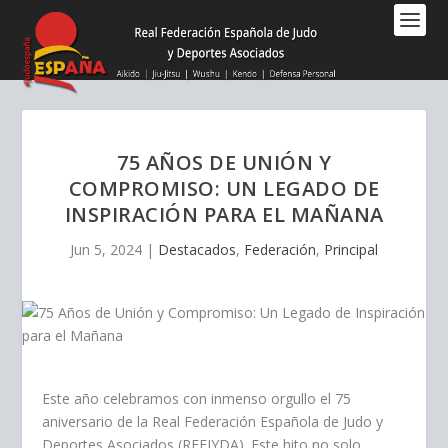
Nota:
este
sitio
web
incluye
un
sistema
75 AÑOS DE UNIÓN Y
de
COMPROMISO: UN LEGADO DE
accesibilidad.
INSPIRACIÓN PARA EL MAÑANA
Jun 5, 2024
|
Destacados
,
Federación
,
Principal
Este año celebramos con inmenso orgullo el 75
aniversario de la Real Federación Española de Judo y
Deportes Asociados (RFEJYDA). Este hito no solo