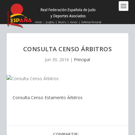
Nota:
este
sitio
web
incluye
un
sistema
CONSULTA CENSO ÁRBITROS
de
accesibilidad.
Jun 30, 2016
|
Principal
Consulta Censo Estamento Árbitros
COMPARTIR: