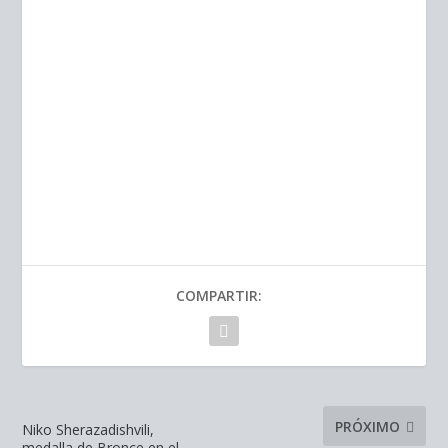
COMPARTIR:
PRÓXIMO
Niko Sherazadishvili,
medalla de Bronce en el