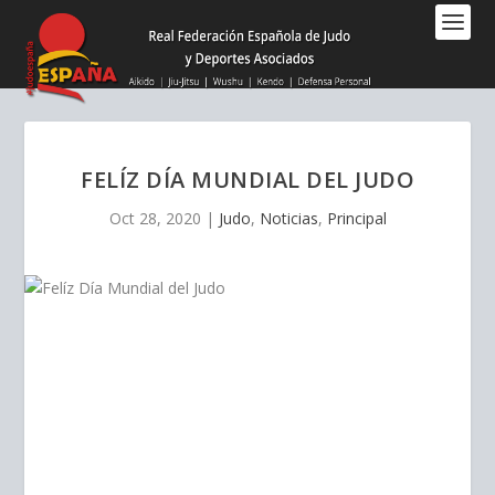
Nota:
este
sitio
web
incluye
un
sistema
FELÍZ DÍA MUNDIAL DEL JUDO
de
accesibilidad.
Oct 28, 2020
|
Judo
,
Noticias
,
Principal