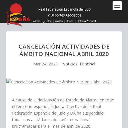
Nota:
este
sitio
web
incluye
un
sistema
CANCELACIÓN ACTIVIDADES DE
de
ÁMBITO NACIONAL ABRIL 2020
accesibilidad.
Mar 24, 2020
|
Noticias
,
Principal
A causa de la declaración de Estado de Alarma en todo
el territorio español, la Junta Directiva de la Real
Federación Española de Judo y DA ha suspendido
todas sus actividades de carácter nacional
programadas para el mes de abril de 2020.