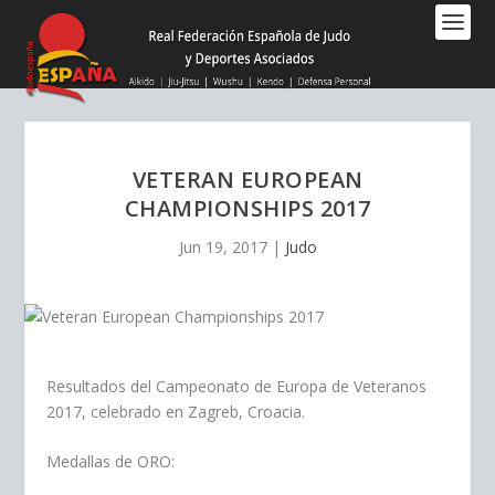
Nota:
este
sitio
web
incluye
un
sistema
VETERAN EUROPEAN
de
CHAMPIONSHIPS 2017
accesibilidad.
Jun 19, 2017
|
Judo
Resultados del Campeonato de Europa de Veteranos
2017, celebrado en Zagreb, Croacia.
Medallas de ORO: