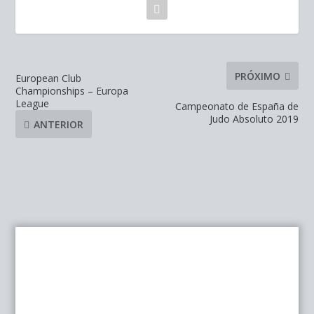
PRÓXIMO
European Club
Championships – Europa
League
Campeonato de España de
Judo Absoluto 2019
ANTERIOR