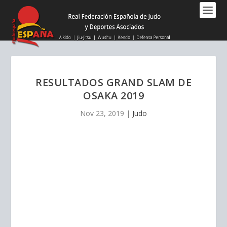
Nota:
este
sitio
web
incluye
un
sistema
RESULTADOS GRAND SLAM DE
de
OSAKA 2019
accesibilidad.
Nov 23, 2019
|
Judo