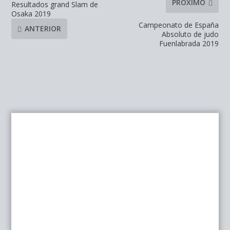
PRÓXIMO
Resultados grand Slam de
Osaka 2019
Campeonato de España
ANTERIOR
Absoluto de judo
Fuenlabrada 2019