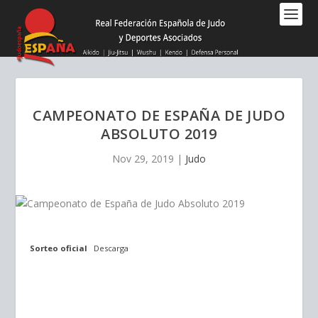
Nota:
este
sitio
web
incluye
un
sistema
CAMPEONATO DE ESPAÑA DE JUDO
de
ABSOLUTO 2019
accesibilidad.
Nov 29, 2019
|
Judo
Sorteo oficial
Descarga