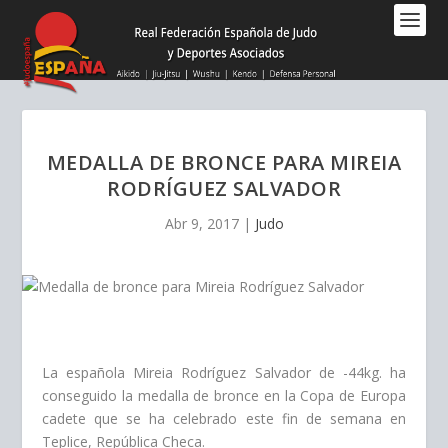
Nota:
este
sitio
web
incluye
un
sistema
MEDALLA DE BRONCE PARA MIREIA
de
RODRÍGUEZ SALVADOR
accesibilidad.
Abr 9, 2017
|
Judo
La española Mireia Rodríguez Salvador de -44kg. ha
conseguido la medalla de bronce en la Copa de Europa
cadete que se ha celebrado este fin de semana en
Teplice, República Checa.