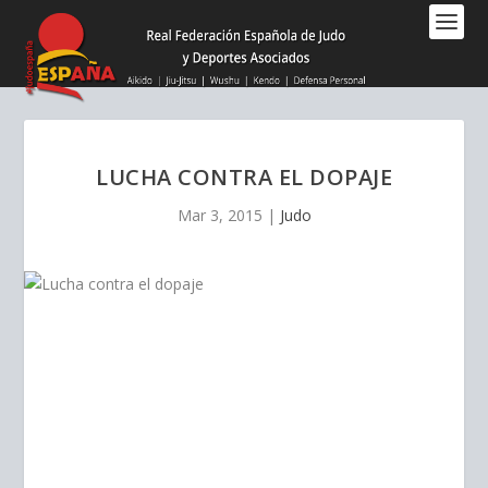
Nota:
este
sitio
web
incluye
un
sistema
LUCHA CONTRA EL DOPAJE
de
accesibilidad.
Mar 3, 2015
|
Judo