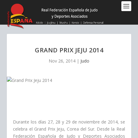
Nota:
este
sitio
web
incluye
un
sistema
GRAND PRIX JEJU 2014
de
accesibilidad.
Nov 26, 2014
|
Judo
Durante los días 27, 28 y 29 de noviembre de 2014, se
celebra el Grand Prix Jeju, Corea del Sur. Desde la Real
Federación Española de Judo y Deportes Asociados