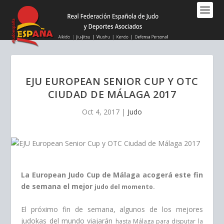
Nota:
este
sitio
web
incluye
un
sistema
EJU EUROPEAN SENIOR CUP Y OTC
de
CIUDAD DE MÁLAGA 2017
accesibilidad.
Oct 4, 2017
|
Judo
La European Judo Cup de Málaga acogerá este fin
de semana el mejor
judo del momento.
El próximo fin de semana, algunos de los mejores
judokas del mundo viajarán
hasta Málaga para disputar la