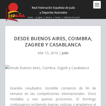
Nota:
este
sitio
web
incluye
un
sistema
DESDE BUENOS AIRES, COIMBRA,
de
ZAGREB Y CASABLANCA
accesibilidad.
Mar 13, 2016
|
Judo
Grandes resultados. Increíble comienzo de fin de
semana en las competiciones internacionales. Doce
medallas y seis quintas posiciones. El domingo
continuamos recibiendo buenas noticias y ampliamos el