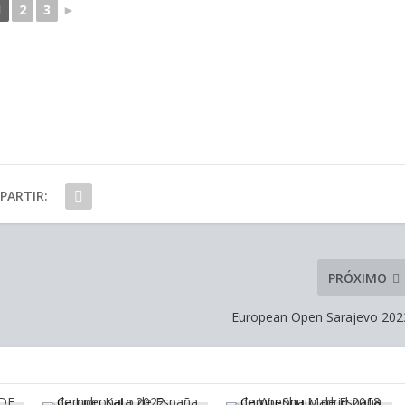
1
2
3
►
PARTIR:
PRÓXIMO
European Open Sarajevo 202