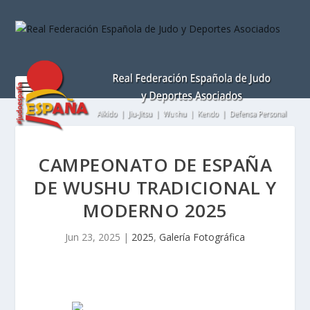
Nota:
este
sitio
web
incluye
un
sistema
de
accesibilidad.
CAMPEONATO DE ESPAÑA
DE WUSHU TRADICIONAL Y
MODERNO 2025
Jun 23, 2025
|
2025
,
Galería Fotográfica