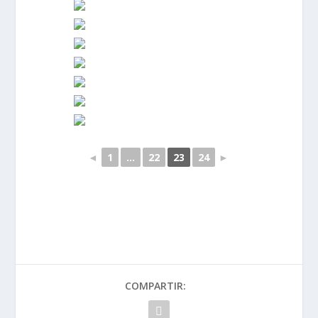
◄
1
...
22
23
24
►
COMPARTIR: