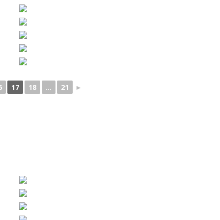
6
17
18
...
21
►