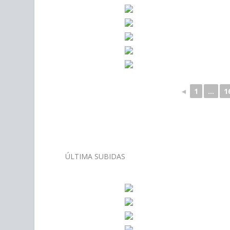
◄
1
...
1
–
ÚLTIMA SUBIDAS