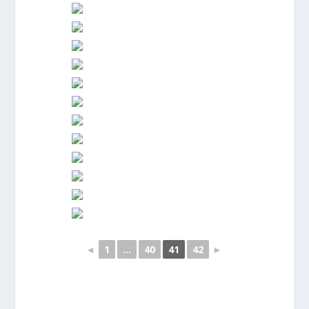
◄
1
...
40
41
42
►
–