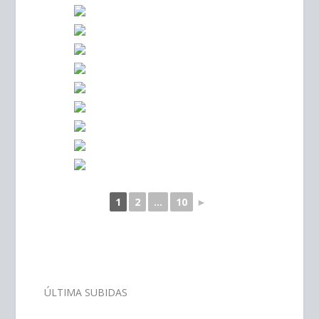
1
2
...
10
►
–
ÚLTIMA SUBIDAS