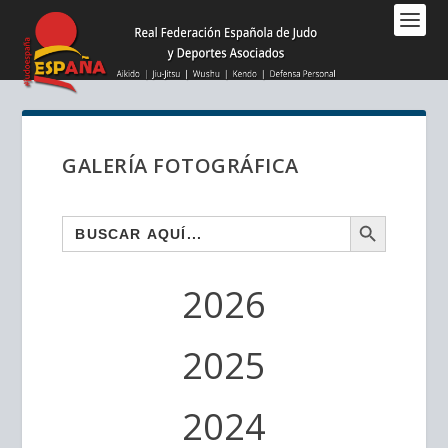
Nota:
este
sitio
web
incluye
un
sistema
GALERÍA FOTOGRÁFICA
de
accesibilidad.
BOTÓN DE BÚSQUEDA
Buscar:
2026
2025
2024