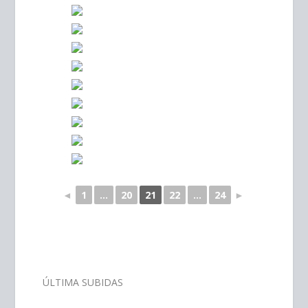
◄
1
...
20
21
22
...
24
►
–
ÚLTIMA SUBIDAS