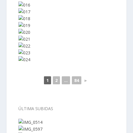
1
2
...
84
►
–
ÚLTIMA SUBIDAS